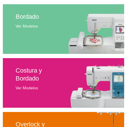
Bordado
Ver Modelos
Costura y
Bordado
Ver Modelos
Overlock y