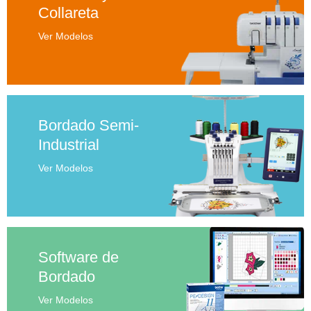
Collareta
Ver Modelos
Bordado Semi-
Industrial
Ver Modelos
Software de
Bordado
Ver Modelos